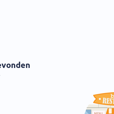
gevonden
?