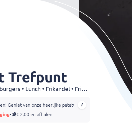
t Trefpunt
Snackbar • Broodjes • Hamburgers • Lunch • Frikandel • Friet • Snacks
n! Geniet van onze heerlijke patatvarianten, zoals raspatat, di
ging
•
€ 2,00 en afhalen