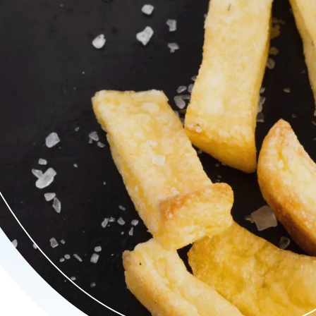
kke patat en patat hete kip. Probeer ook onze smakelijke kapsalo