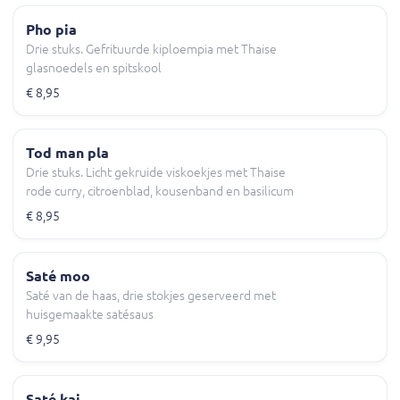
Pho pia
Drie stuks. Gefrituurde kiploempia met Thaise
glasnoedels en spitskool
€ 8,95
Tod man pla
Drie stuks. Licht gekruide viskoekjes met Thaise
rode curry, citroenblad, kousenband en basilicum
€ 8,95
Saté moo
Saté van de haas, drie stokjes geserveerd met
huisgemaakte satésaus
€ 9,95
Saté kai