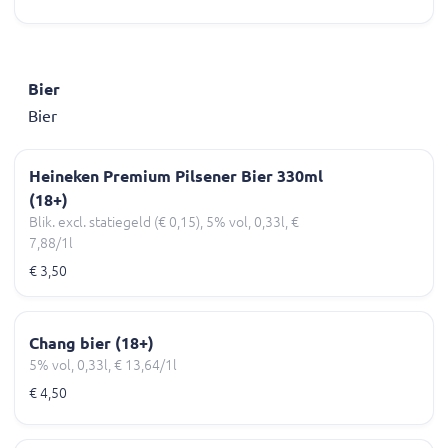
Bier
Bier
Heineken Premium Pilsener Bier 330ml
(18+)
Blik. excl. statiegeld (€ 0,15), 5% vol, 0,33l, €
7,88/1l
€ 3,50
Chang bier (18+)
5% vol, 0,33l, € 13,64/1l
€ 4,50