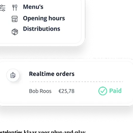
estelopties klaar voor plug-and-play