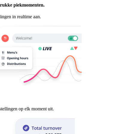
drukke piekmomenten.
lingen in realtime aan.
etalingen.
stellingen op elk moment uit.