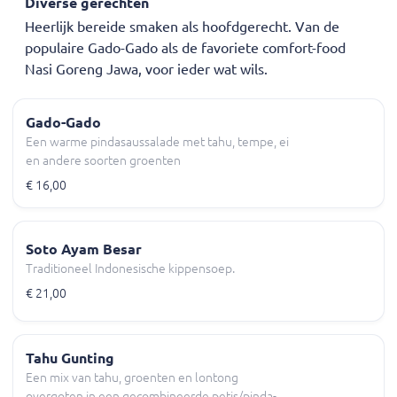
Diverse gerechten
Heerlijk bereide smaken als hoofdgerecht. Van de
populaire Gado-Gado als de favoriete comfort-food
Nasi Goreng Jawa, voor ieder wat wils.
Gado-Gado
Een warme pindasaussalade met tahu, tempe, ei
en andere soorten groenten
€ 16,00
Soto Ayam Besar
Traditioneel Indonesische kippensoep.
€ 21,00
Tahu Gunting
Een mix van tahu, groenten en lontong
overgoten in een gecombineerde petis/pinda-