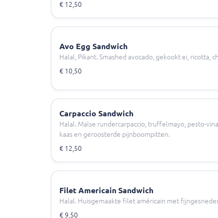
€ 12,50
Avo Egg Sandwich
Halal, Pikant. Smashed avocado, gekookt ei, ricotta, chi
€ 10,50
Carpaccio Sandwich
Halal. Malse rundercarpaccio, truffelmayo, pesto-vin
kaas en geroosterde pijnboompitten.
€ 12,50
Filet Americain Sandwich
Halal. Huisgemaakte filet américain met fijngesneden
€ 9,50