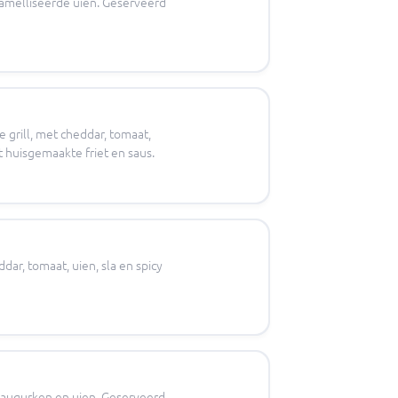
aramelliseerde uien. Geserveerd
 grill, met cheddar, tomaat,
 huisgemaakte friet en saus.
dar, tomaat, uien, sla en spicy
a, augurken en uien. Geserveerd