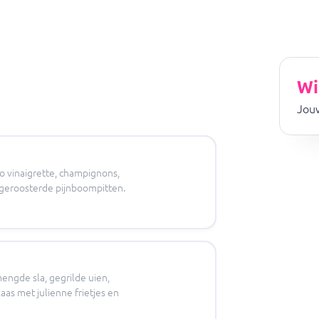
Wi
Jouw
sto vinaigrette, champignons,
geroosterde pijnboompitten.
mengde sla, gegrilde uien,
as met julienne frietjes en