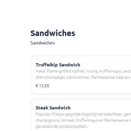
Sandwiches
Sandwiches
Truffelkip Sandwich
Halal. Flame-grilled kipfilet, rucola, truffelmayo, pe
cherrytomaatjes, komkommer, Parmezaanse kaas en 
€ 13,50
Steak Sandwich
Populair. Plakjes gegrilde Argentijnse ossenhaas, ge
champignons, tomaat, truffelmayo en Parmezaanse ka
geroosterde pijnboompitten.