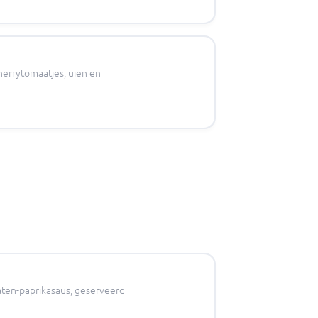
cherrytomaatjes, uien en
maten-paprikasaus, geserveerd