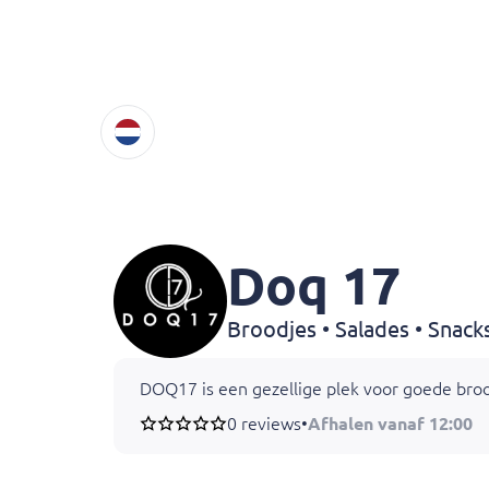
Doq 17
Broodjes • Salades • Snack
DOQ17 is een gezellige plek voor goede broodj
0 reviews
•
Afhalen vanaf 12:00