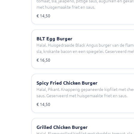
tomaat, sla, jalapeño, pittige saus, augurken en gek
met huisgemaakte friet en saus.
€ 14,50
BLT Egg Burger
Halal. Huisgedraaide Black Angus burger van de flame
sla, krokante bacon en een spiegelei. Geserveerd met
€ 16,50
Spicy Fried Chicken Burger
Halal, Pikant. Knapperig gepaneerde kipfilet met ched
saus. Geserveerd met huisgemaakte friet en saus.
€ 14,50
Grilled Chicken Burger
Halal. Flame-grilled kipfilet met cheddar, tomaat, sl