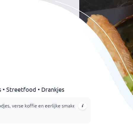
s • Streetfood • Drankjes
es, verse koffie en eerlijke smaken. Bij ons geniet je van rijk