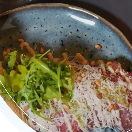
 belegde sandwiches, verse salades en warme specials - altijd v