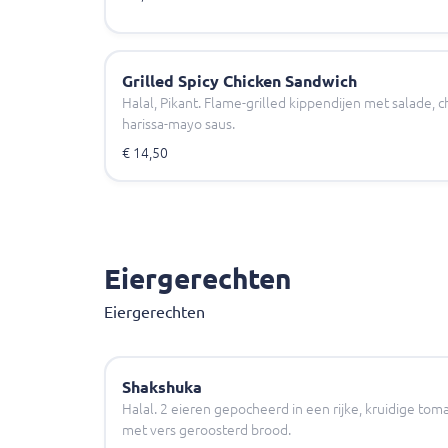
Grilled Spicy Chicken Sandwich
Halal, Pikant. Flame-grilled kippendijen met salade, 
harissa-mayo saus.
€ 14,50
Eiergerechten
Eiergerechten
Shakshuka
Halal. 2 eieren gepocheerd in een rijke, kruidige to
met vers geroosterd brood.