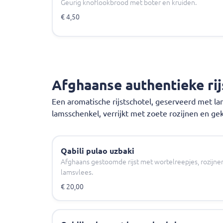
Geurig knoflookbrood met boter en kruiden.
€ 4,50
Afghaanse authentieke rij
Een aromatische rijstschotel, geserveerd met l
lamsschenkel, verrijkt met zoete rozijnen en ge
Qabili pulao uzbaki
Afghaans gestoomde rijst met wortelreepjes, rozijn
lamsvlees.
€ 20,00