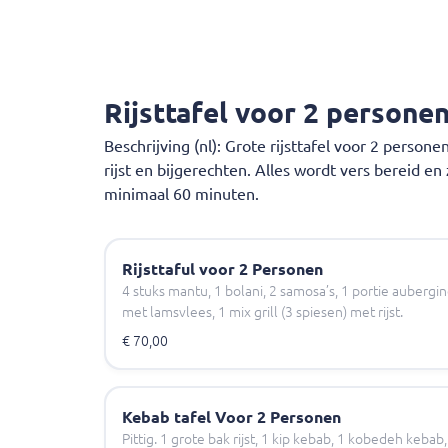
Rijsttafel voor 2 persone
Beschrijving (nl): Grote rijsttafel voor 2 person
rijst en bijgerechten. Alles wordt vers bereid e
minimaal 60 minuten.
Rijsttaful voor 2 Personen
4 stuks mantu, 1 bolani, 2 samosa’s, 1 portie aubergin
met lamsvlees, 1 mix grill (3 spiesen) met rijst.
€ 70,00
Kebab tafel Voor 2 Personen
Pittig. 1 grote bak rijst, 1 kip kebab, 1 kobedeh kebab