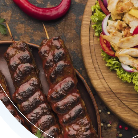
evat traditionele gerechten zoals Kabuli Palaw (Afghaanse ge