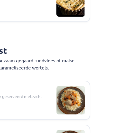
st
angzaam gegaard rundvlees of malse
karameliseerde wortels.
en geserveerd met zacht