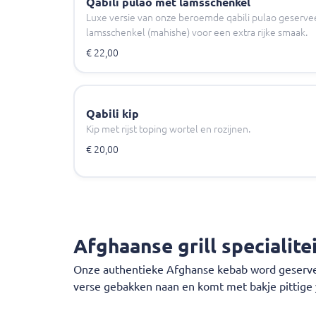
Qabili pulao met lamsschenkel
Luxe versie van onze beroemde qabili pulao geserv
lamsschenkel (mahishe) voor een extra rijke smaak.
€ 22,00
Qabili kip
Kip met rijst toping wortel en rozijnen.
€ 20,00
Afghaanse grill specialite
Onze authentieke Afghanse kebab word geservee
verse gebakken naan en komt met bakje pittige 