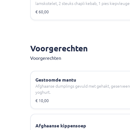
lamskotelet, 2 steuks chapli kebab, 1 pies kiepvleuge
€ 60,00
Voorgerechten
Voorgerechten
Gestoomde mantu
Afghaanse dumplings gevuld met gehakt, geserveer
yoghurt.
€ 10,00
Afghaanse kippensoep