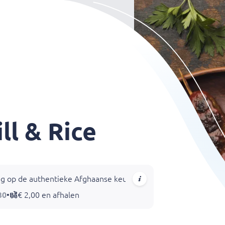
ll & Rice
dig op de authentieke Afghaanse keuken. Ons vernieuwde menu b
30
•
€ 2,00 en afhalen