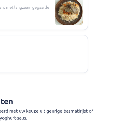
eerd met langzaam gegaarde
iten
rd met uw keuze uit geurige basmatirijst of
yoghurt-saus.