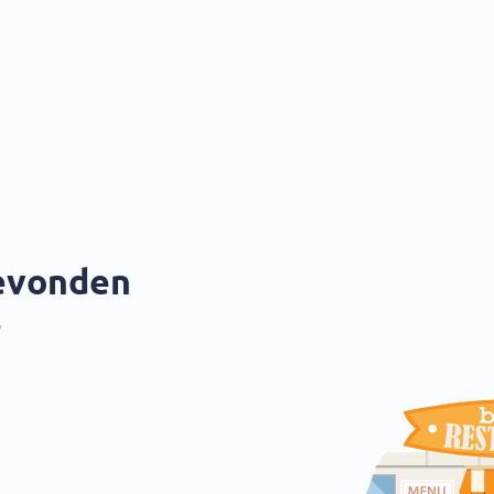
gevonden
?