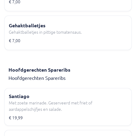
€ 7,00
Gehaktballetjes
Gehaktballetjes in pittige tomatensaus.
€ 7,00
Hoofdgerechten Spareribs
Hoofdgerechten Spareribs
Santiago
Met zoete marinade. Geserveerd met friet of
aardappelschijfjes en salade.
€ 19,99