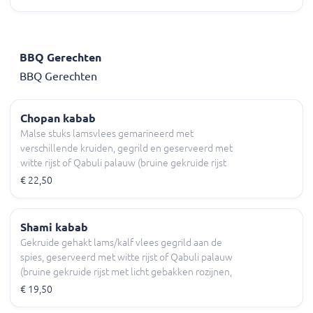
BBQ Gerechten
BBQ Gerechten
Chopan kabab
Malse stuks lamsvlees gemarineerd met
verschillende kruiden, gegrild en geserveerd met
witte rijst of Qabuli palauw (bruine gekruide rijst
met licht gebakken rozijnen, wortels en
€ 22,50
amandelschijfen) Chatni, yoghurtsaus diverse
salade en naan (brood).
Shami kabab
Gekruide gehakt lams/kalf vlees gegrild aan de
spies, geserveerd met witte rijst of Qabuli palauw
(bruine gekruide rijst met licht gebakken rozijnen,
wortels en amandelschijfen) Chatni, yoghurtsaus
€ 19,50
diverse salade en naan (brood).