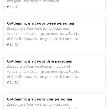
licht gebakken rozijnen, wortels en
amandelschijfen) Chatni, yoghurtsaus diverse
€ 26,50
salade en naan (brood).
Goldenmix grill voor twee personen
Zes soorten vlees word gemarineerd met
verschillende kruiden, geserveerd met witte rijst
of Qabuli palauw (bruine gekruide rijst met licht
gebakken rozijnen, wortels en amandelschijfen)
€ 49,50
Chatni, yoghurtsaus diverse salade en naan
(brood).
Goldenmix grill voor drie personen
Zes soorten vlees wordt gemarineerd met
verschillende kruiden, geserveerd met witte rijst
of Qabuli palauw (bruine gekruide rijst met licht
gebakken rozijnen, wortels en amandelschijfen)
€ 74,50
Chatni, yoghurtsaus diverse salade en naan
(brood).
Goldenmix grill voor vier personen
Zes soorten vlees word gemarineerd met