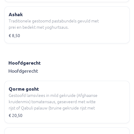
Ashak
Traditionele gestoomd pastabundels gevuld met
prei en bedekt met yoghurtsaus.
€ 8,50
Hoofdgerecht
Hoofdgerecht
Qorme gosht
Gestoofd lamsvlees in mild gekruide (Afghaanse
kruidenmix) tomatensaus, geseveerd met witte
rijst of Qabuli palauw (bruine gekruide rijst met
licht gebakken rozijnen, wortels en
€ 20,50
amandelschijfjes) Chatni, yoghurtsaus diverse
salade en naan (brood).