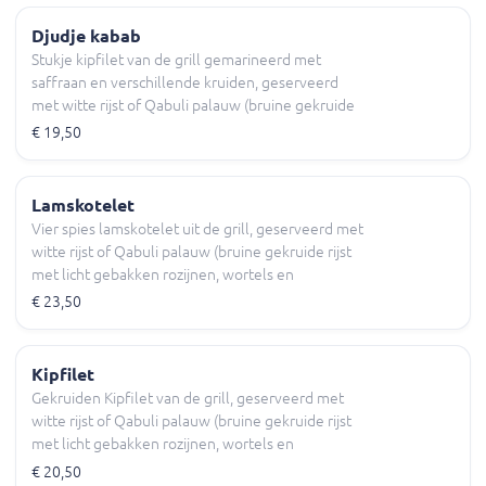
Djudje kabab
Stukje kipfilet van de grill gemarineerd met
saffraan en verschillende kruiden, geserveerd
met witte rijst of Qabuli palauw (bruine gekruide
rijst met licht gebakken rozijnen, wortels en
€ 19,50
amandelschijfen) Chatni, yoghurtsaus, diverse
salade en naan (brood).
Lamskotelet
Vier spies lamskotelet uit de grill, geserveerd met
witte rijst of Qabuli palauw (bruine gekruide rijst
met licht gebakken rozijnen, wortels en
amandelschijfen) Chatni, yoghurtsaus diverse
€ 23,50
salade en naan (brood).
Kipfilet
Gekruiden Kipfilet van de grill, geserveerd met
witte rijst of Qabuli palauw (bruine gekruide rijst
met licht gebakken rozijnen, wortels en
amandelschijfen) Chatni, yoghurtsaus diverse
€ 20,50