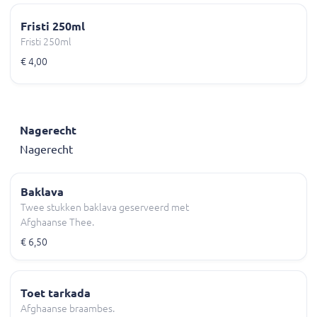
Fristi 250ml
Fristi 250ml
€ 4,00
Nagerecht
Nagerecht
Baklava
Twee stukken baklava geserveerd met
Afghaanse Thee.
€ 6,50
Toet tarkada
Afghaanse braambes.