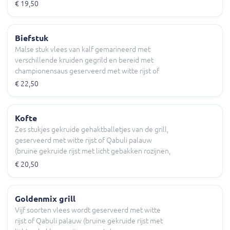
(brood).
€ 19,50
Biefstuk
Malse stuk vlees van kalf gemarineerd met
verschillende kruiden gegrild en bereid met
championensaus geserveerd met witte rijst of
Qabuli palauw, diverse salade, chatni en naan
€ 22,50
(brood).
Kofte
Zes stukjes gekruide gehaktballetjes van de grill,
geserveerd met witte rijst of Qabuli palauw
(bruine gekruide rijst met licht gebakken rozijnen,
wortels en amandelschijfen) Chatni, yoghurtsaus
€ 20,50
diverse salade en naan (brood).
Goldenmix grill
Vijf soorten vlees wordt geserveerd met witte
rijst of Qabuli palauw (bruine gekruide rijst met