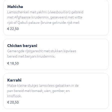
Mahicha
Lamsschenkel met yakhni (vleesbouillon) gebreid
met Afghaanse kruidenmix, geseveerd met witte
rijst of Qabuli palauw (bruine gekruide rijst met
licht gebakken rozijnen, wortels en
€ 22,50
amandelschijfjes) Chatni, yoghurtsaus diverse
salade en naan (brood).
Chicken beryani
Gemengde rijstgerecht met stukken kipvlees
bereid met beryani kruidenmix.
€ 18,50
Karrahi
Malse kleine stukjes lamsvlees gebakken in de
pan bereid met tomaat, uien, gember, en
knoflook.
€ 20,50