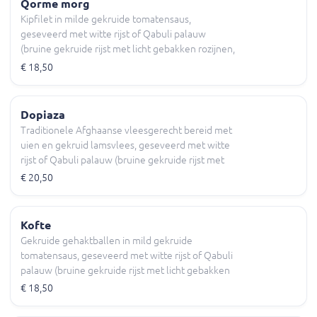
Qorme morg
Kipfilet in milde gekruide tomatensaus,
geseveerd met witte rijst of Qabuli palauw
(bruine gekruide rijst met licht gebakken rozijnen,
wortels en amandelschijfjes) Chatni, yoghurtsaus
€ 18,50
diverse salade en naan (brood).
Dopiaza
Traditionele Afghaanse vleesgerecht bereid met
uien en gekruid lamsvlees, geseveerd met witte
rijst of Qabuli palauw (bruine gekruide rijst met
licht gebakken rozijnen, wortels en
€ 20,50
amandelschijfjes) Chatni, yoghurtsaus diverse
salade en naan (brood).
Kofte
Gekruide gehaktballen in mild gekruide
tomatensaus, geseveerd met witte rijst of Qabuli
palauw (bruine gekruide rijst met licht gebakken
rozijnen, wortels en amandelschijfjes) Chatni,
€ 18,50
yoghurtsaus diverse salade en naan (brood).