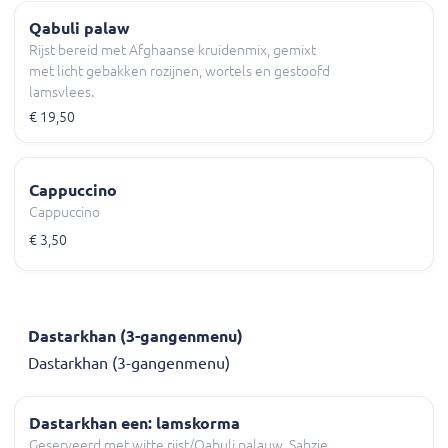
Qabuli palaw
Rijst bereid met Afghaanse kruidenmix, gemixt
met licht gebakken rozijnen, wortels en gestoofd
lamsvlees.
€ 19,50
Cappuccino
Cappuccino
€ 3,50
Dastarkhan (3-gangenmenu)
Dastarkhan (3-gangenmenu)
Dastarkhan een: lamskorma
Geserveerd met witte rijst/Qabuli palauw, Sabzie