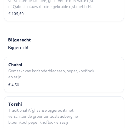
verschillende kruiden, geserveerd met witte rijst
of Qabuli palauw (bruine gekruide rijst met licht
gebakken rozijnen, wortels en amandelschijfen)
€ 105,50
Chatni, yoghurtsaus diverse salade en naan
(brood).
Bijgerecht
Bijgerecht
Chatni
Gemaakt van korianderbladeren, peper, knoflook
en azijn.
€ 4,50
Torshi
Traditional Afghaanse bijgerecht met
verschillende groenten zoals aubergine
bloemkool peper knoflook en azijn.