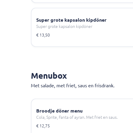
Super grote kapsalon kipdöner
Super grote kapsalon kipdöner
€ 13,50
Menubox
Met salade, met friet, saus en frisdrank.
Broodje döner menu
Cola, Sprite, Fanta of ayran. Met friet en saus.
€ 12,75