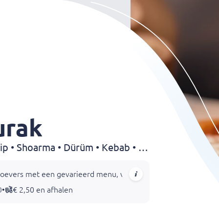
urak
Kapsalon • Pizza • Pasta • Kip • Shoarma • Dürüm • Kebab • Döner
roevers met een gevarieerd menu, variërend van verrukkelijke f
0
•
€ 2,50 en afhalen