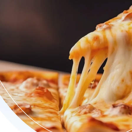
riet kapsalons tot smaakvolle pizza's en pasta's. Ontdek de u