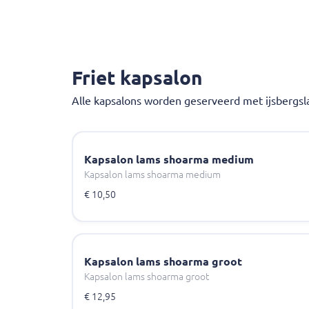
Friet kapsalon
Alle kapsalons worden geserveerd met ijsbergsla
Kapsalon lams shoarma medium
Kapsalon lams shoarma medium
€ 10,50
Kapsalon lams shoarma groot
Kapsalon lams shoarma groot
€ 12,95