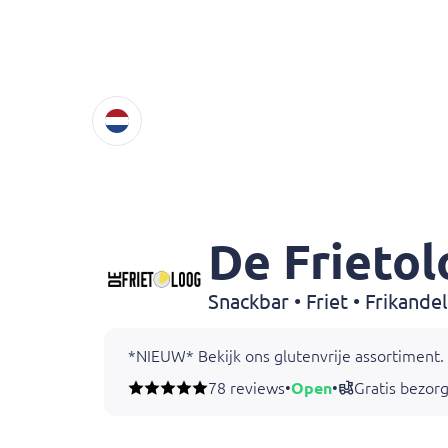
De Frieto
*NIEUW* Bekijk ons glutenvrije assortiment. 
78 reviews
•
Open
•
Gratis bezor