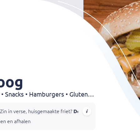
loog
Snackbar • Friet • Frikandel • Snacks • Hamburgers • Glutenvrije snacks • Broodjes • Schnitzel • Drankjes
Zin in verse, huisgemaakte friet?
De Frietoloog in Arnhem
is 
gen en afhalen