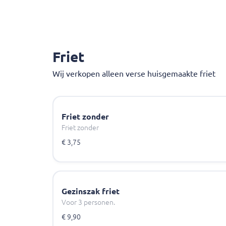
Friet
Wij verkopen alleen verse huisgemaakte friet
Friet zonder
Friet zonder
€ 3,75
Gezinszak friet
Voor 3 personen.
€ 9,90