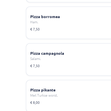
Pizza borromea
Ham.
€ 7,50
Pizza campagnola
Salami.
€ 7,50
Pizza pikante
Met Turkse worst.
€ 8,00