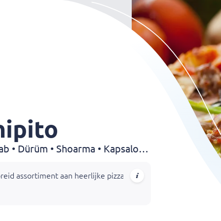
hipito
Pizza • Pasta • Döner • Kebab • Dürüm • Shoarma • Kapsalon • Friet
eid assortiment aan heerlijke pizza's, calzones, pasta's, broodje