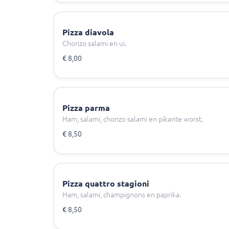
Pizza diavola
Chorizo salami en ui.
€ 8,00
Pizza parma
Ham, salami, chorizo salami en pikante worst.
€ 8,50
Pizza quattro stagioni
Ham, salami, champignons en paprika.
€ 8,50