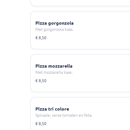
Pizza gorgonzola
Met gorgonzola kaas.
€ 8,50
Pizza mozzarella
Met mozzarella kaas.
€ 8,50
Pizza tri colore
Spinazie, verse tomaten en feta.
€ 8,50