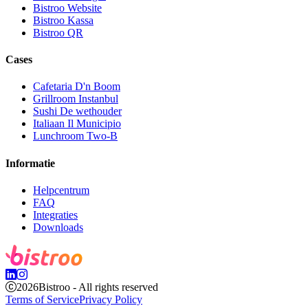
Bistroo Website
Bistroo Kassa
Bistroo QR
Cases
Cafetaria D'n Boom
Grillroom Instanbul
Sushi De wethouder
Italiaan Il Municipio
Lunchroom Two-B
Informatie
Helpcentrum
FAQ
Integraties
Downloads
2026
Bistroo - All rights reserved
Terms of Service
Privacy Policy