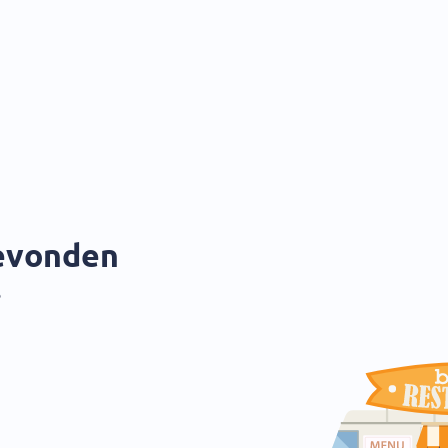
gevonden
?