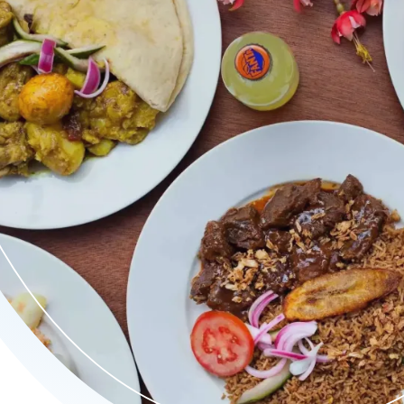
rme broodjes vol smaak. Geniet van huisgemaakte specialiteite