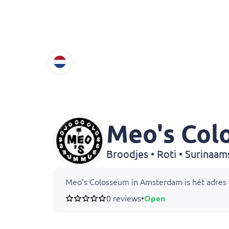
Meo's Col
Broodjes • Roti • Surinaam
Meo’s Colosseum in Amsterdam is hét adres v
0 reviews
•
Open