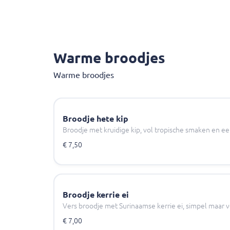
Warme broodjes
Warme broodjes
Broodje hete kip
Broodje met kruidige kip, vol tropische smaken en een 
€ 7,50
Broodje kerrie ei
Vers broodje met Surinaamse kerrie ei, simpel maar v
€ 7,00