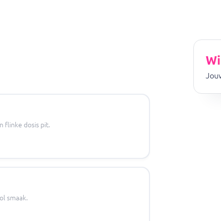
Wi
Jouw
flinke dosis pit.
ol smaak.