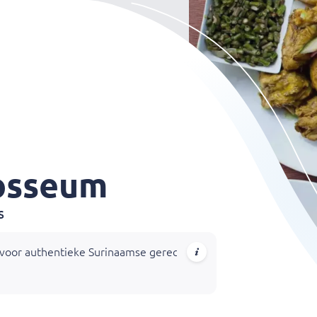
osseum
s
oor authentieke Surinaamse gerechten, van roti en bami tot wa