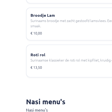
Broodje Lam
Surinaams broodje met zacht gestoofd lamsvlees. Een
smaak.
€ 10,00
Roti rol
Surinaamse klassieker de roti rol met kipfilet, kruidig
€ 13,50
Nasi menu's
Nasi menu's