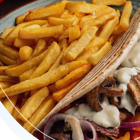
es, authentieke pizza's en smaakvolle schotels is er voor iede