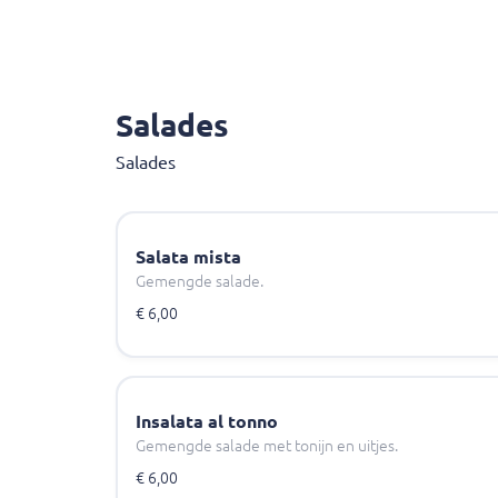
Salades
Salades
Salata mista
Gemengde salade.
€ 6,00
Insalata al tonno
Gemengde salade met tonijn en uitjes.
€ 6,00