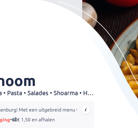
onoom
Grillroom • Broodjes • Pizza • Pasta • Salades • Shoarma • Halal • Kapsalon • Döner • Wraps • Dürüm • Kebab • Drankjes
enburg! Met een uitgebreid menu vol verse salades, warme broodj
ging
•
€ 1,50 en afhalen