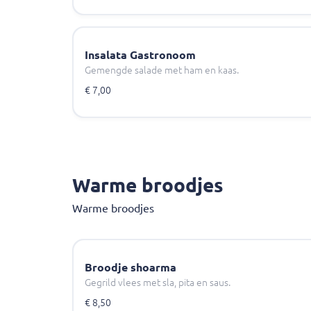
Insalata Gastronoom
Gemengde salade met ham en kaas.
€ 7,00
Warme broodjes
Warme broodjes
Broodje shoarma
Gegrild vlees met sla, pita en saus.
€ 8,50