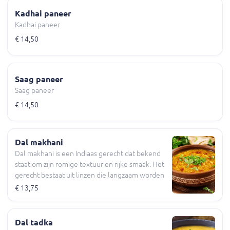
van aromatische kruiden, zoals garam masala,
Kadhai paneer
komijn en koriander, die een rijke, smaakvolle
Kadhai paneer
en licht pittige smaak creëren. Deze bereiding
geeft de paneer een kenmerkende stevige en
€ 14,50
veerkrachtige textuur die goed past bij de
romige saus. Wordt geserveerd met witte rijst.
Saag paneer
Saag paneer
€ 14,50
Dal makhani
Dal makhani is een Indiaas gerecht dat bekend
staat om zijn romige textuur en rijke smaak. Het
gerecht bestaat uit linzen die langzaam worden
gekookt in een romige saus, op smaak gebracht
€ 13,75
met een mix van aromatische kruiden en
specerijen, zoals garam masala, komijn en
koriander. De kruiden voegen een
Dal tadka
onderscheidende smaak en aroma toe aan het