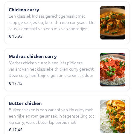
Chicken curry
Een klassiek Indiaas gerecht gemaakt met
sappige stukjes kip, bereid in een currysaus. De
saus is gemaakt van een mix van specerijen,
kruiden en tomaten die zorgt voor een balans
€ 16,95
tussen zoet, zuur en pittig. Wordt geserveerd
met witte rijst.
Madras chicken curry
Madras chicken curry is een iets pittigere
variant van het klassieke chicken curry gerecht.
Deze curry heeft zijn eigen unieke smaak door
de toevoeging van specifieke kruidenmix uit de
€ 17,45
regio Madras in India, zoals kurkuma,
mosterdzaad en rode pepers. De curry is een
smaakvolle combinatie van sappige stukjes kip,
Butter chicken
verschillende groenten en een rijke,
Butter chicken is een variant van kip curry met
aromatische saus met een kruidige kick. Wordt
een rijke en romige smaak. In tegenstelling tot
geserveerd met witte rijst.
kip curry, wordt boter kip bereid met
tomatenpuree, boter en room, voor een zachte
€ 17,45