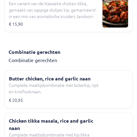
Een variant van de klassieke chicken tikka,
gemaakt van sappige stukjes kip, gemarineerd
in een mix van aromatische kruiden, tandoori-
specerijen en knoflook. De toevoeging van
€ 15,90
knoflook geeft een dimensie aan dit gerecht en
combineert met de kenmerkende rokerige en
pittige smaak van de tandoori-oven.
Combinatie gerechten
Combinatie gerechten
Butter chicken, rice and garlic naan
Complete maaltijdcombinatie met boterkip, rijst
en knoflooknaan.
€ 20,95
Chicken tikka masala, rice and garlic
naan
Complete maaltijdcombinatie met kip tikka