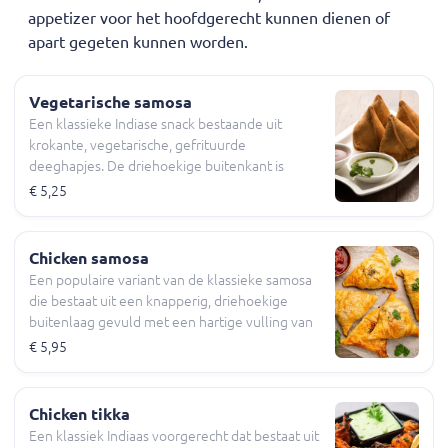
appetizer voor het hoofdgerecht kunnen dienen of
apart gegeten kunnen worden.
Vegetarische samosa
Een klassieke Indiase snack bestaande uit
krokante, vegetarische, gefrituurde
deeghapjes. De driehoekige buitenkant is
krokant en gevuld met een smaakvolle mix van
€ 5,25
gekruide aardappelen en erwten. Elke portie
bevat twee van deze hapjes en wordt
geserveerd met een zoetzure tamarinde
Chicken samosa
chutney om de smaken perfect in balans te
Een populaire variant van de klassieke samosa
brengen.
die bestaat uit een knapperig, driehoekige
buitenlaag gevuld met een hartige vulling van
gekruide kip en groenten zoals aardappel, erwt
€ 5,95
en ui. Elke portie bestaat uit 2 stuks samosa en
wordt geserveerd met een zoetzure tamarinde
chutney.
Chicken tikka
Een klassiek Indiaas voorgerecht dat bestaat uit