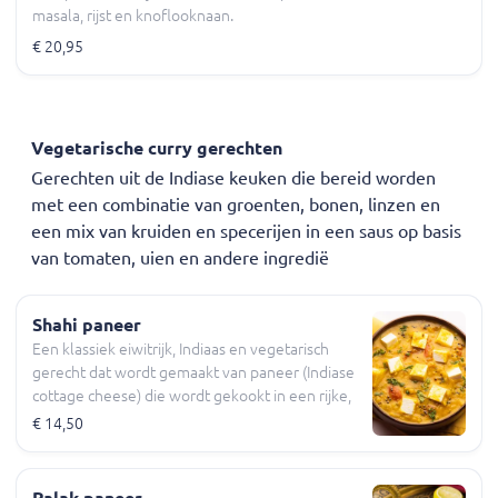
masala, rijst en knoflooknaan.
€ 20,95
Vegetarische curry gerechten
Gerechten uit de Indiase keuken die bereid worden
met een combinatie van groenten, bonen, linzen en
een mix van kruiden en specerijen in een saus op basis
van tomaten, uien en andere ingredië
Shahi paneer
Een klassiek eiwitrijk, Indiaas en vegetarisch
gerecht dat wordt gemaakt van paneer (Indiase
cottage cheese) die wordt gekookt in een rijke,
romige saus gemaakt van cashewnoten,
€ 14,50
tomaten, uien en een mix van aromatische
kruiden. Het gerecht heeft een milde, licht
zoete smaak die in balans wordt gebracht door