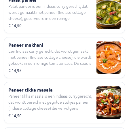
Palak paneer
de kruiden.
Palak paneer is een Indiaas curry gerecht, dat
wordt gemaakt met paneer (Indiase cottage
cheese), geserveerd in een romige
spinaziesaus. De saus is bereid met een mix van
€ 14,50
spinazie, tomaten, uien, room en boter, samen
met een kruidenmix die de smaak subtiel
versterkt. Fluweelachtige textuur en licht zoete
Paneer makhani
smaak. Het gerecht wordt geserveerd met
Een Indiaas curry gerecht, dat wordt gemaakt
witte rijst.
met paneer (Indiase cottage cheese), die wordt
gekookt in een romige tomatensaus. De saus is
gemaakt van een mengsel van tomaten, uien,
€ 14,95
room, boter en een mix van aromatische
kruiden, die het een rijke, fluweelachtige
textuur en een lichtzoete smaak geeft. Wordt
Paneer tikka masala
geserveerd met witte rijst.
Paneer tikka masala is een Indiaas currygerecht,
dat wordt bereid met gegrilde stukjes paneer
(Indiase cottage cheese) die vervolgens
worden geserveerd in een romige
€ 14,50
tomatensaus. De saus is bereid met een mix
van tomaten, uien, room, boter en een blend