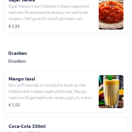
snel in de mond smelten. Deze klassieke
Gajar Halwa is een klassiek Indiaas nagerecht
Indiase nagerecht is perfect voor alle
met een fluweelzachte textuur en verfijnde
liefhebbers van zoetigheid.
smaken. Het gerecht wordt gemaakt van
fijngesneden wortels die worden gekookt in
€ 5,95
romige melk, zoete suiker en rijke boter. Deze
bereiding zorgt voor de kenmerkende textuur
en een subtiele, natuurlijke zoetheid. Verder
zorgt de toevoeging van kardemom en noten
Dranken
voor een onmiskenbaar uitnodigend aroma.
Dranken
Het is een authentieke traktatie voor de
zintuigen en een perfecte afsluiting van uw
Indiase maaltijd.
Mango lassi
Een verfrissende en exotische twist op het
traditionele Indiase yoghurtdrankje. Mango
Lassi wordt gemaakt van verse yoghurt, suiker,
ijskoud water, verfijnde kruiden en zoete
€ 3,50
mango puree, gemixt tot een gladde en romige
consistentie.
Coca-Cola 330ml