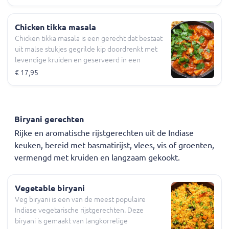
en milde smaak. De stukjes kip worden
gemarineerd in yoghurt en tandoori-kruiden
voordat ze worden gegrild voor een sappige en
Chicken tikka masala
malse textuur. Het gerecht wordt geserveerd
Chicken tikka masala is een gerecht dat bestaat
met witte rijst.
uit malse stukjes gegrilde kip doordrenkt met
levendige kruiden en geserveerd in een
weelderige tomatensaus. De kip wordt eerst
€ 17,95
gemarineerd in een mix van kruiden en
yoghurt, waarna deze gegrild wordt voor een
sappige en rokerige smaak. De saus is gemaakt
van tomaten, uien en een subtiele mix van
Biryani gerechten
specerijen.
Rijke en aromatische rijstgerechten uit de Indiase
keuken, bereid met basmatirijst, vlees, vis of groenten,
vermengd met kruiden en langzaam gekookt.
Vegetable biryani
Veg biryani is een van de meest populaire
Indiase vegetarische rijstgerechten. Deze
biryani is gemaakt van langkorrelige