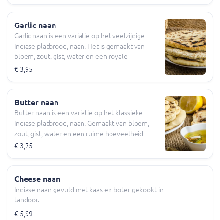
waardoor de naan zijn kenmerkende krokante
buitenkant en zijn zachte, pluizige binnenkant
krijgt. Plain naan kan op zichzelf gegeten
Garlic naan
worden, worden gebruikt om curry's of andere
Garlic naan is een variatie op het veelzijdige
tandoori gerechten mee op te scheppen, of
Indiase platbrood, naan. Het is gemaakt van
gebruikt worden als wrap voor vlees, groenten
bloem, zout, gist, water en een royale
en andere vullingen.
hoeveelheid verse knoflook, die het brood zijn
€ 3,95
aroma geeft. Het bereiden in een tandoor-oven
geeft de naan een knapperige buitenkant en
zacht, pluizig interieur.
Butter naan
Butter naan is een variatie op het klassieke
Indiase platbrood, naan. Gemaakt van bloem,
zout, gist, water en een ruime hoeveelheid
boter, heeft dit brood een rijke, boterachtige
€ 3,75
smaak. Gebakken in een tandoor oven, heeft
boter naan een knapperige buitenkant en een
zachte, luchtige binnenkant die het de
Cheese naan
begeleiding maakt bij elke maaltijd.
Indiase naan gevuld met kaas en boter gekookt in
tandoor.
€ 5,99