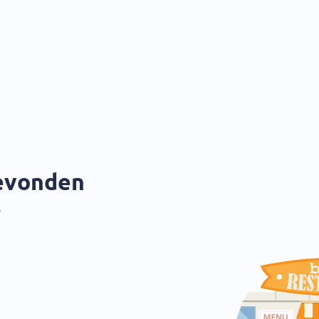
gevonden
?