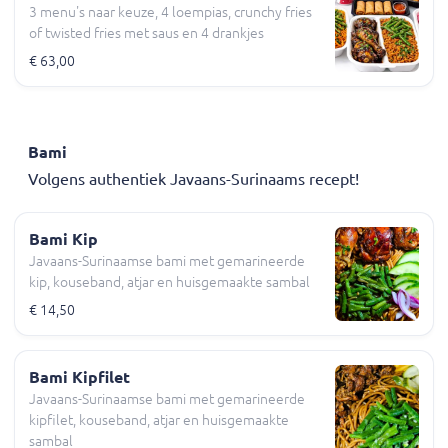
3 menu's naar keuze, 4 loempias, crunchy fries
of twisted fries met saus en 4 drankjes
€ 63,00
Bami
Volgens authentiek Javaans-Surinaams recept!
Bami Kip
Javaans-Surinaamse bami met gemarineerde
kip, kouseband, atjar en huisgemaakte sambal
€ 14,50
Bami Kipfilet
Javaans-Surinaamse bami met gemarineerde
kipfilet, kouseband, atjar en huisgemaakte
sambal