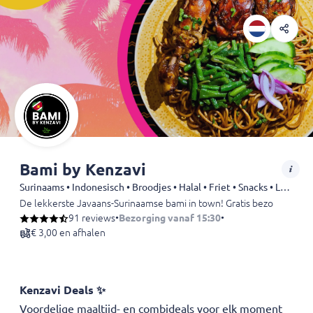
Bami by Kenzavi
Surinaams • Indonesisch • Broodjes • Halal • Friet • Snacks • Lunch • Lunchroom
De lekkerste Javaans-Surinaamse bami in town! Gratis bezorging van
91 reviews
•
Bezorging vanaf 15:30
•
Bami, nasi en andere favoriete gerechten uit de Surinaamse keuken.
€ 3,00 en afhalen
Alle gerechten zijn halal.
Afhalen of bezorgen? Bestel direct online!
Kenzavi Deals ✨️
Voordelige maaltijd- en combideals voor elk moment