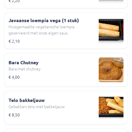
€ 2,20
Javaanse loempia vega (1 stuk)
Huisgemaakte vegetarische loempia
geserveerd met onze eigen saus.
€ 2,10
Bara Chutney
Bara met chutney
€ 4,00
Telo bakkeljauw
Gebakken telo met bakkeljauw
€ 8,50