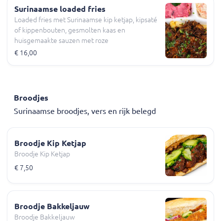
Surinaamse loaded fries
Loaded fries met Surinaamse kip ketjap, kipsaté
of kippenbouten, gesmolten kaas en
huisgemaakte sauzen met roze
aardappelsalade en koolsla.
€ 16,00
Broodjes
Surinaamse broodjes, vers en rijk belegd
Broodje Kip Ketjap
Broodje Kip Ketjap
€ 7,50
Broodje Bakkeljauw
Broodje Bakkeljauw