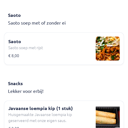
Saoto
Saoto soep met of zonder ei
Saoto
Saoto soep met rijst
€ 8,00
Snacks
Lekker voor erbij!
Javaanse loempia kip (1 stuk)
Huisgemaakte Javaanse loempia kip
geserveerd met onze eigen saus.