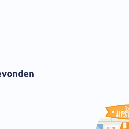
gevonden
?