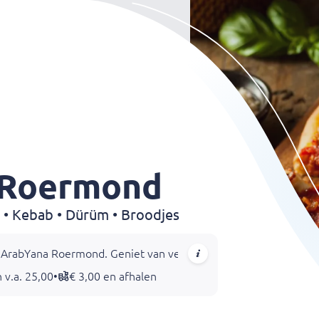
 Roermond
a • Kebab • Dürüm • Broodjes
abYana Roermond. Geniet van verse voorgerechten zoals hummus e
 v.a. 25,00
•
€ 3,00 en afhalen