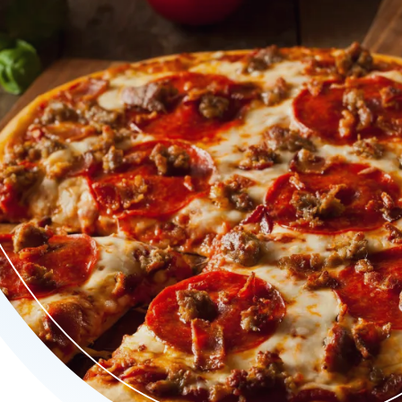
n yalanji, gevolgd door rijkgevulde schotels met kip, döner of