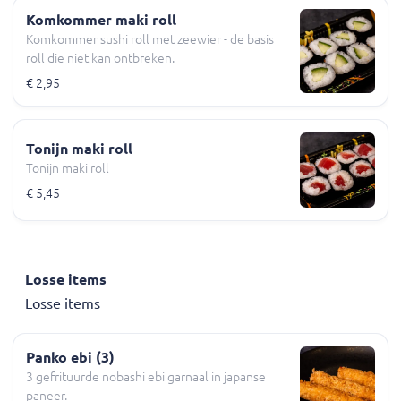
Komkommer maki roll
Komkommer sushi roll met zeewier - de basis
roll die niet kan ontbreken.
€ 2,95
Tonijn maki roll
Tonijn maki roll
€ 5,45
Losse items
Losse items
Panko ebi (3)
3 gefrituurde nobashi ebi garnaal in japanse
paneer.