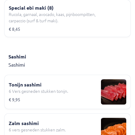
Special ebi maki (8)
Rucola, garnaal, avocado, kaas, pijnboompitten,
carpaccio (surf & turf maki).
€ 8,45
Sashimi
Sashimi
Tonijn sashimi
6 Vers gesneden stukken tonijn.
€ 9,95
Zalm sashimi
6 vers gesneden stukken zalm.