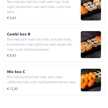
Box met ebi maki tori maki zalm nigiri krab
nigiri, komkomer maki zalm maki, sushi met
zalm.
€ 9,45
Combi box B
Box met zalm maki kani maki, avocado maki,
komkommer maki california maki, sesam ebi
maki, sushi met komkommer.
€ 8,45
Mix box C
Box met komkommer maki zalm nigiri
,california maki sushi met komkommer en saus.
€ 12,45