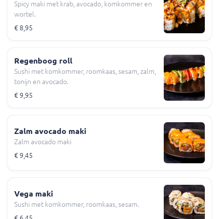
Spicy maki met krab, avocado, komkommer en
wortel.
€ 8,95
Regenboog roll
Sushi met komkommer, roomkaas, sesam, zalm,
tonijn en avocado.
€ 9,95
Zalm avocado maki
Zalm avocado maki
€ 9,45
Vega maki
Sushi met komkommer, roomkaas, sesam.
€ 6,45