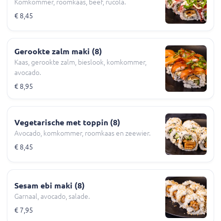
Komkommer, roomkaas, beef, rucola.
€ 8,45
Gerookte zalm maki (8)
Kaas, gerookte zalm, bieslook, komkommer,
avocado.
€ 8,95
Vegetarische met toppin (8)
Avocado, komkommer, roomkaas en zeewier.
€ 8,45
Sesam ebi maki (8)
Garnaal, avocado, salade.
€ 7,95