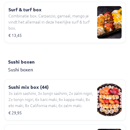
Surf & turf box
Combinatie box. Carpaccio, garnaal, mango je
vindt het allemaal in deze heerlijke surf & turf
box.
€ 13,45
Sushi boxen
Sushi boxen
Sushi mix box (44)
3x zalm sashimi, 3x tonijn sashimi, 2x zalm nigiri,
2x tonijn nigiri, 6x kani maki, 6x kappa maki, 8x
ebi maki, 8x California maki, 6x zalm maki.
€ 29,95