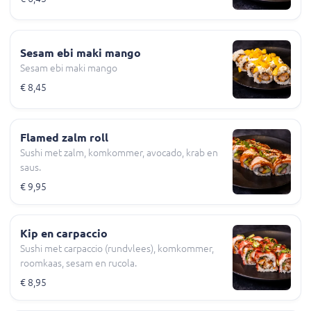
Sesam ebi maki mango
Sesam ebi maki mango
€ 8,45
Flamed zalm roll
Sushi met zalm, komkommer, avocado, krab en
saus.
€ 9,95
Kip en carpaccio
Sushi met carpaccio (rundvlees), komkommer,
roomkaas, sesam en rucola.
€ 8,95