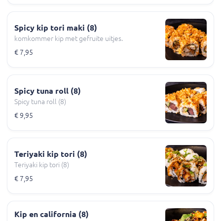
Spicy kip tori maki (8)
komkommer kip met gefruite uitjes.
€ 7,95
Spicy tuna roll (8)
Spicy tuna roll (8)
€ 9,95
Teriyaki kip tori (8)
Teriyaki kip tori (8)
€ 7,95
Kip en california (8)