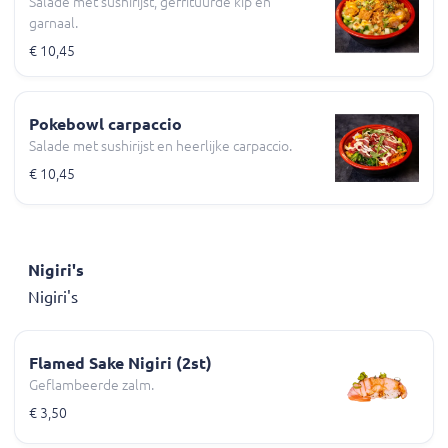
Salade met sushirijst, gefrituurde kip en
garnaal.
€ 10,45
Pokebowl carpaccio
Salade met sushirijst en heerlijke carpaccio.
€ 10,45
Nigiri's
Nigiri's
Flamed Sake Nigiri (2st)
Geflambeerde zalm.
€ 3,50