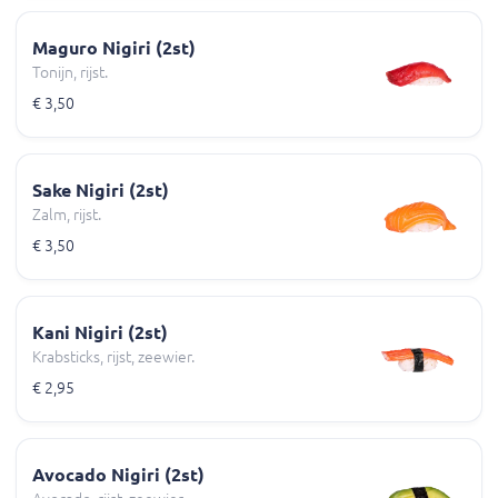
Maguro Nigiri (2st)
Tonijn, rijst.
€ 3,50
Sake Nigiri (2st)
Zalm, rijst.
€ 3,50
Kani Nigiri (2st)
Krabsticks, rijst, zeewier.
€ 2,95
Avocado Nigiri (2st)