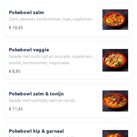
Pokebowl zalm
Zalm, zeewier, komkommer, mais, sojabonen.
€ 10,45
Pokebowl veggie
Salade met sushi rijst en avocado, sojabonen,
wortel, komkommer, mayonaise.
€ 8,95
Pokebowl zalm & tonijn
Salade met sushirijst, zalm en tonijn.
€ 11,45
Pokebowl kip & garnaal