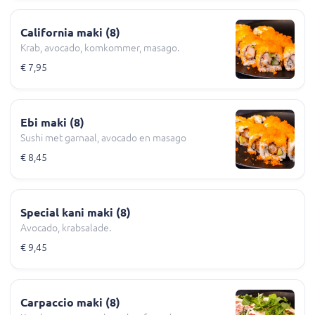
California maki (8)
Krab, avocado, komkommer, masago.
€ 7,95
Ebi maki (8)
Sushi met garnaal, avocado en masago
€ 8,45
Special kani maki (8)
Avocado, krabsalade.
€ 9,45
Carpaccio maki (8)