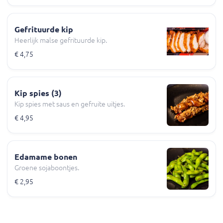
smaakmakers.
Gefrituurde kip
Heerlijk malse gefrituurde kip.
€ 4,75
Kip spies (3)
Kip spies met saus en gefruite uitjes.
€ 4,95
Edamame bonen
Groene sojaboontjes.
€ 2,95