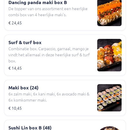
Dancing panda maki box B
De topper van ons assortiment een heerlijke
combi box van 4 heerlijke maki's.
€ 24,45
Surf & turf box
Combinatie box. Carpaccio, garnaal, mango je
vindt het allemaal in deze heerlijke surf & turf
box.
€ 14,45
Maki box (24)
6x zalm maki, 6x kani maki, 6x avocado maki &
6x komkommer maki.
€ 10,45
Sushi Lin box B (48)