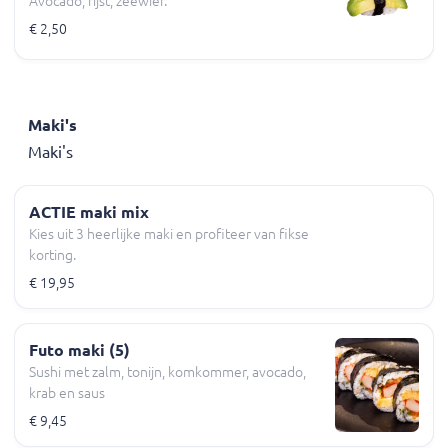
Avocado, rijst, zeewier.
€ 2,50
Maki's
Maki's
ACTIE maki mix
Kies uit 3 heerlijke maki en profiteer van fikse
korting.
€ 19,95
Futo maki (5)
Sushi met zalm, tonijn, komkommer, avocado,
krab en saus
€ 9,45