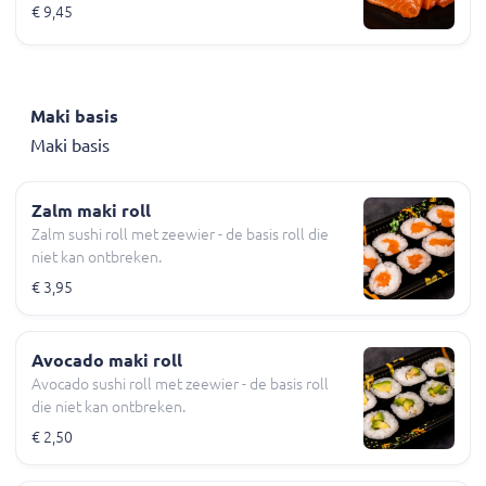
€ 9,45
Maki basis
Maki basis
Zalm maki roll
Zalm sushi roll met zeewier - de basis roll die
niet kan ontbreken.
€ 3,95
Avocado maki roll
Avocado sushi roll met zeewier - de basis roll
die niet kan ontbreken.
€ 2,50