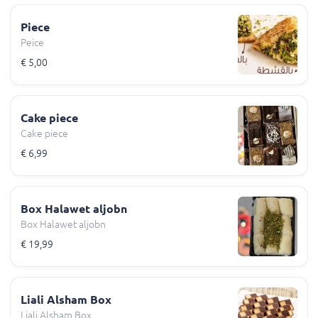
Piece
Peice
€ 5,00
Cake piece
Cake piece
€ 6,99
Box Halawet aljobn
Box Halawet aljobn
€ 19,99
Liali Alsham Box
Liali Alsham Box