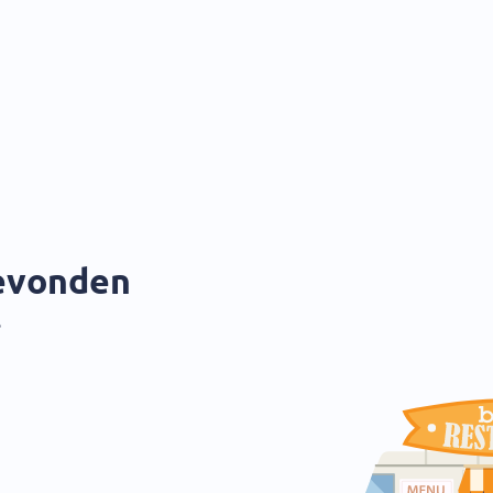
gevonden
?