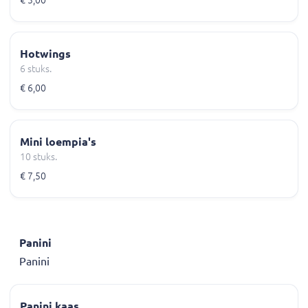
€ 3,00
Hotwings
6 stuks.
€ 6,00
Mini loempia's
10 stuks.
€ 7,50
Panini
Panini
Panini kaas