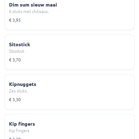
Dim sum sieuw maai
6 stuks met chilisaus.
€ 3,95
Sitostick
Sitostick
€ 3,70
Kipnuggets
Zes stuks.
€ 3,30
Kip fingers
Kip fingers