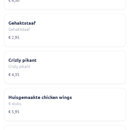
€ 4,50
Gehaktstaaf
Gehaktstaaf
€ 2,95
Crizly pikant
Crizly pikant
€ 4,35
Huisgemaakte chicken wings
6 stuks.
€ 5,95