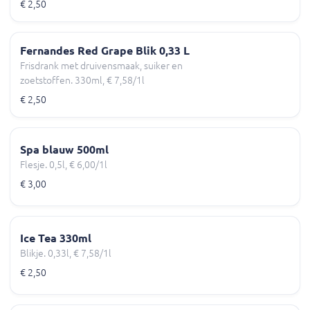
€ 2,50
Fernandes Red Grape Blik 0,33 L
Frisdrank met druivensmaak, suiker en
zoetstoffen. 330ml, € 7,58/1l
€ 2,50
Spa blauw 500ml
Flesje. 0,5l, € 6,00/1l
€ 3,00
Ice Tea 330ml
Blikje. 0,33l, € 7,58/1l
€ 2,50