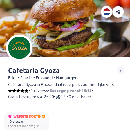
Cafetaria Gyoza
Friet • Snacks • Frikandel • Hamburgers
Cafetaria Gyoza in Roosendaal is dé plek voor heerlijke verse frites
31 reviews
•
Bezorging vanaf 16:15
•
Gratis bezorgen v.a. 25,00
•
€ 2,50 en afhalen
WEBSITE KORTING!
10 procent
Loopt tot maandag 31-08