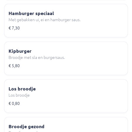
Hamburger speciaal
Met gebakken ui, ei en hamburger saus.
€ 7,30
Kipburger
Broodje met sla en burgersaus.
€ 5,80
Los broodje
Los broodje
€ 0,80
Broodje gezond