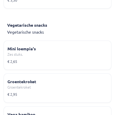
€ 3,30
Vegetarische snacks
Vegetarische snacks
Mini loempia's
Zes stuks.
€ 2,65
Groentekroket
Groentekroket
€ 2,95
Vega bamihap