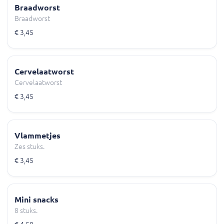
Braadworst
Braadworst
€ 3,45
Cervelaatworst
Cervelaatworst
€ 3,45
Vlammetjes
Zes stuks.
€ 3,45
Mini snacks
8 stuks.