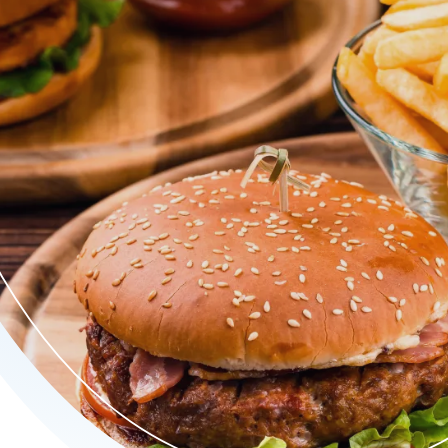
, diverse snacks en smaakvolle schotels. Geniet van vers belegd