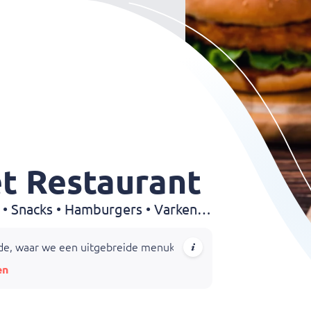
et Restaurant
Friet • Snackbar • Broodjes • Snacks • Hamburgers • Varkensvlees • Rundvlees • Schnitzel • Shoarma • Steak • Spareribs • Kip
, waar we een uitgebreide menukaart bieden met heerlijke friet
en