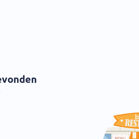
gevonden
?