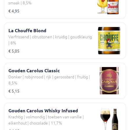
smaak | 8,5%
€ 4,95
La Chouffe Blond
Verfrissend | citrustonen | kruidig | goudkleurig
| 8%
€ 5,05
Gouden Carolus Classic
Donker | robijnrood | rijk | geroosterd | fruitig |
8,5%
€ 5,15
Gouden Carolus Whisky Infused
Krachtig | volmondig | toetsen van vanille |
eikenhout | chocolade | 11,7%