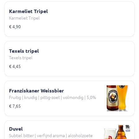
Karmeliet Tripel
Karmeliet Tripel
€ 4,90
Texels tripel
Texels tripel
€ 4,45
Franziskaner Weissbier
Fruitig | kruidig | pittig-zoet | volmondig | 5,0%
€ 7,65
Duvel
Subtiel bitter | verfijnd aroma | alcoholzoete