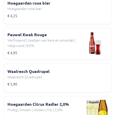
Hoegaarden rose bier
Hoegaarden rose bier
€ 4,25
Pauwel Kwak Rouge
Verfrissend | toetsen van kers en amandel |
robijnrood | 8,0%
€ 4,95
Waalresch Quadrupel
Waalresch Quadrupel
€ 5,90
Hoegaarden Citrus Radler 2,0%
Fruitig | limoen | citroen | fris | 2,0%