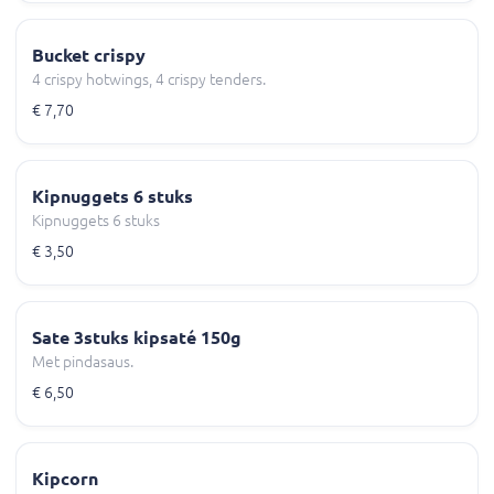
Bucket crispy
4 crispy hotwings, 4 crispy tenders.
€ 7,70
Kipnuggets 6 stuks
Kipnuggets 6 stuks
€ 3,50
Sate 3stuks kipsaté 150g
Met pindasaus.
€ 6,50
Kipcorn