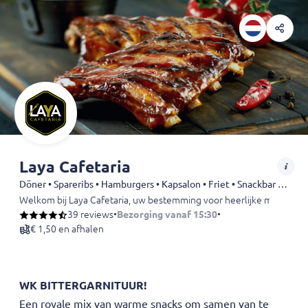
Laya Cafetaria
Döner • Spareribs • Hamburgers • Kapsalon • Friet • Snackbar • Snacks • Shoarma • Kebab • Kip • Falafel • Dürüm
Welkom bij Laya Cafetaria, uw bestemming voor heerlijke maaltijden
39 reviews
•
Bezorging vanaf 15:30
•
€ 1,50 en afhalen
WK BITTERGARNITUUR!
Een royale mix van warme snacks om samen van te