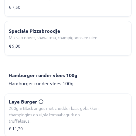
€ 7,50
Speciale Pizzabroodje
Mix van doner, shawarma, champignons en uien.
€ 9,00
Hamburger runder vlees 100g
Hamburger runder vlees 100g
Laya Burger
200gm Black angus met chedder kaas gebakken
champingins en ui,sla tomaat agurk en
truffelsaus.
€ 11,70