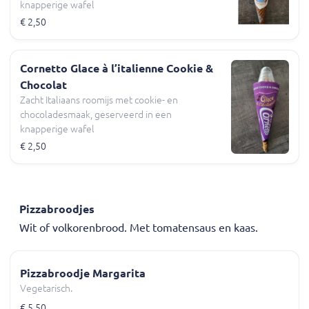
knapperige wafel
€ 2,50
Cornetto Glace à l’italienne Cookie &
Chocolat
Zacht Italiaans roomijs met cookie- en
chocoladesmaak, geserveerd in een
knapperige wafel
€ 2,50
Pizzabroodjes
Wit of volkorenbrood. Met tomatensaus en kaas.
Pizzabroodje Margarita
Vegetarisch.
€ 5,50