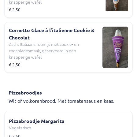
knapperige wafel
€ 2,50
Cornetto Glace à l’italienne Cookie &
Chocolat
Zacht Italiaans roomijs met cookie- en
chocoladesmaak, geserveerd in een
knapperige wafel
€ 2,50
Pizzabroodjes
Wit of volkorenbrood. Met tomatensaus en kaas.
Pizzabroodje Margarita
Vegetarisch.
€ 5,50