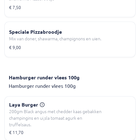
€ 7,50
Speciale Pizzabroodje
Mix van doner, shawarma, champignons en uien.
€ 9,00
Hamburger runder vlees 100g
Hamburger runder vlees 100g
Laya Burger
200gm Black angus met chedder kaas gebakken
champingins en ui,sla tomaat agurk en
truffelsaus.
€ 11,70