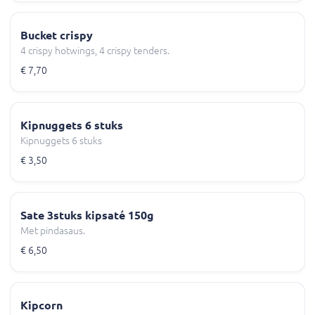
Bucket crispy
4 crispy hotwings, 4 crispy tenders.
€ 7,70
Kipnuggets 6 stuks
Kipnuggets 6 stuks
€ 3,50
Sate 3stuks kipsaté 150g
Met pindasaus.
€ 6,50
Kipcorn