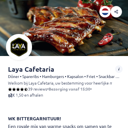
Laya Cafetaria
Döner • Spareribs • Hamburgers • Kapsalon • Friet • Snackbar • Snacks • Shoarma • Kebab • Kip • Falafel • Dürüm
Welkom bij Laya Cafetaria, uw bestemming voor heerlijke maaltijden
39 reviews
•
Bezorging vanaf 15:30
•
€ 1,50 en afhalen
WK BITTERGARNITUUR!
Een royale mix van warme snacks om samen van te