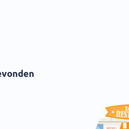
gevonden
?