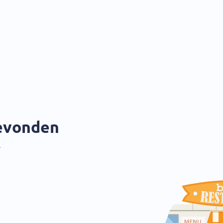
gevonden
?