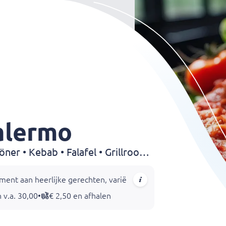
alermo
Pizza • Pasta • Shoarma • Döner • Kebab • Falafel • Grillroom • Steak • Dürüm
ment aan heerlijke gerechten, variërend van traditionele pizza's
 v.a. 30,00
•
€ 2,50 en afhalen