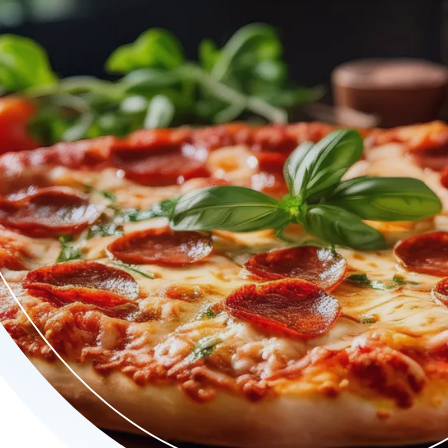
 tot smaakvolle pasta's en verrukkelijke vlees- en visgerechten.