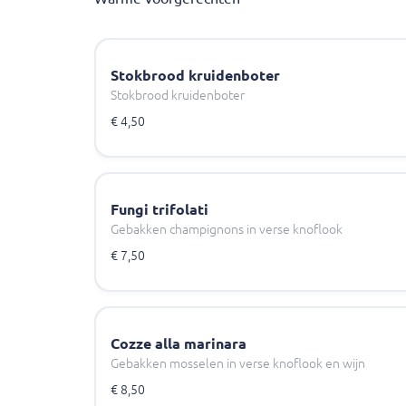
Stokbrood kruidenboter
Stokbrood kruidenboter
€ 4,50
Fungi trifolati
Gebakken champignons in verse knoflook
€ 7,50
Cozze alla marinara
Gebakken mosselen in verse knoflook en wijn
€ 8,50