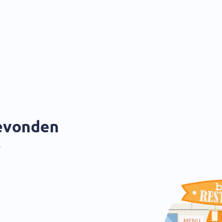
gevonden
?