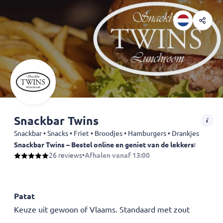
Snackbar Twins
Snackbar • Snacks • Friet • Broodjes • Hamburgers • Drankjes
Snackbar Twins – Bestel online en geniet van de lekkerste snacks
Zin in knapperige patat of een heerlijke snack? Bij
26 reviews
•
Afhalen vanaf 13:00
Snackbar Twins
in
Patat
Keuze uit gewoon of Vlaams. Standaard met zout