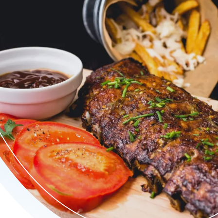
e grillgerechten en versbereide shoarmaschotels tot huisgemaak