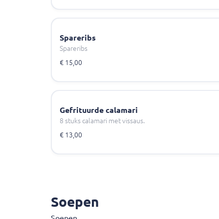
Spareribs
Spareribs
€ 15,00
Gefrituurde calamari
8 stuks calamari met vissaus.
€ 13,00
Soepen
Soepen