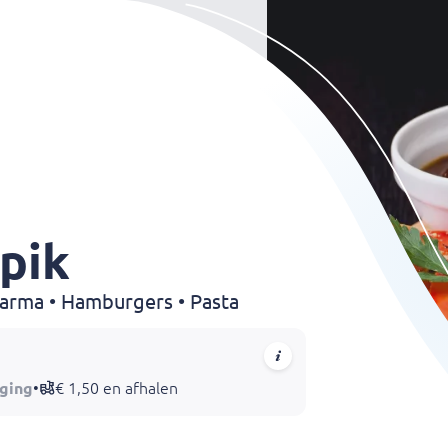
pik
oarma • Hamburgers • Pasta
n bij Amigos Lopik, waar smaak en sfeer samenkomen. Van sappig
ging
•
€ 1,50 en afhalen