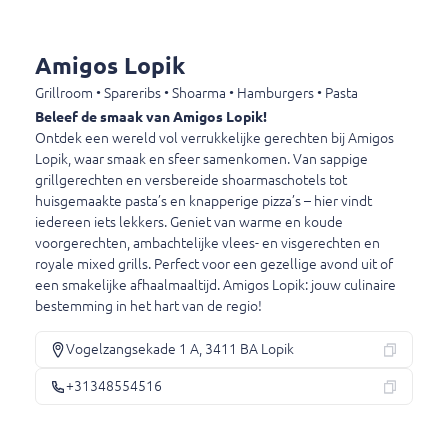
Pizza funghi
Amigos Lopik
Tomaat, kaas en champignons.
Grillroom • Spareribs • Shoarma • Hamburgers • Pasta
€ 12,50
Beleef de smaak van Amigos Lopik!
Ontdek een wereld vol verrukkelijke gerechten bij Amigos
Lopik, waar smaak en sfeer samenkomen. Van sappige
grillgerechten en versbereide shoarmaschotels tot
Pizza quattro stagioni
huisgemaakte pasta’s en knapperige pizza’s – hier vindt
Tomaat, kaas, salami, ham, champignons en
iedereen iets lekkers. Geniet van warme en koude
paprika.
voorgerechten, ambachtelijke vlees- en visgerechten en
€ 12,50
royale mixed grills. Perfect voor een gezellige avond uit of
een smakelijke afhaalmaaltijd. Amigos Lopik: jouw culinaire
bestemming in het hart van de regio!
Pizza capricciosa
Tomaat, kaas, paprika, champignons, uien en
Vogelzangsekade 1 A, 3411 BA Lopik
artisjokken.
+31348554516
€ 12,50