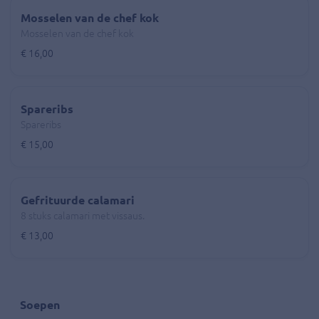
Mosselen van de chef kok
Mosselen van de chef kok
€ 16,00
Spareribs
Spareribs
€ 15,00
Gefrituurde calamari
8 stuks calamari met vissaus.
€ 13,00
Soepen