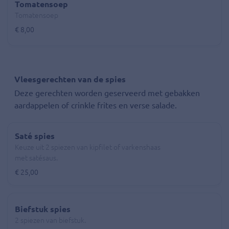
Tomatensoep
Tomatensoep
€ 8,00
Vleesgerechten van de spies
Deze gerechten worden geserveerd met gebakken
aardappelen of crinkle frites en verse salade.
Saté spies
Keuze uit 2 spiezen van kipfilet of varkenshaas
met satésaus.
€ 25,00
Biefstuk spies
2 spiezen van biefstuk.