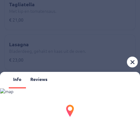
Tagliatella
Met kip en tomatensaus.
€ 21,00
Lasagna
Bladerdeeg, gehakt en kaas uit de oven.
€ 23,00
Info
Reviews
Pizza's 33cm
Pizza's 33cm
Pizza Margherita
Tomaat en kaas.
€ 11,00