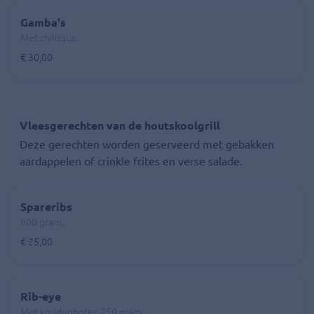
Gamba's
Met chilisaus.
€ 30,00
Vleesgerechten van de houtskoolgrill
Deze gerechten worden geserveerd met gebakken
aardappelen of crinkle frites en verse salade.
Spareribs
600 gram.
€ 25,00
Rib-eye
Met kruidenboter. 250 gram.