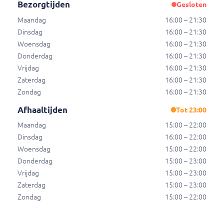
Bezorgtijden
Gesloten
Pizza frutta
Tomaat, kaas en fruit.
Maandag
16:00 – 21:30
Dinsdag
16:00 – 21:30
€ 12,50
Woensdag
16:00 – 21:30
Donderdag
16:00 – 21:30
Vrijdag
16:00 – 21:30
Pizza salami
Zaterdag
16:00 – 21:30
Tomaat, kaas en salami.
Zondag
16:00 – 21:30
€ 12,50
Afhaaltijden
Tot 23:00
Maandag
15:00 – 22:00
Pizza proscuitto
Dinsdag
16:00 – 22:00
Tomaat, kaas en ham.
Woensdag
15:00 – 22:00
Donderdag
15:00 – 23:00
€ 12,50
Vrijdag
15:00 – 23:00
Zaterdag
15:00 – 23:00
Zondag
15:00 – 22:00
Pizza proscuitto e salami
Tomaat, kaas, ham en salami.