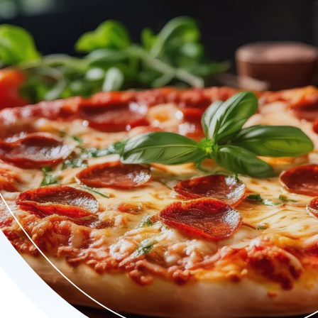
 tot smaakvolle pasta's en verrukkelijke vlees- en visgerechten.