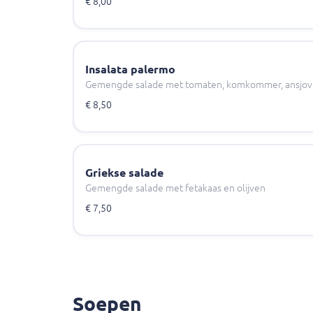
€ 8,00
Insalata palermo
Gemengde salade met tomaten, komkommer, ansjovis,
€ 8,50
Griekse salade
Gemengde salade met fetakaas en olijven
€ 7,50
Soepen