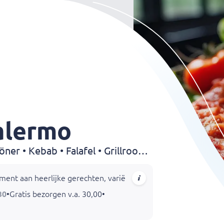
alermo
Pizza • Pasta • Shoarma • Döner • Kebab • Falafel • Grillroom • Steak • Dürüm
ment aan heerlijke gerechten, variërend van traditionele pizza's
30
•
Gratis bezorgen v.a. 30,00
•