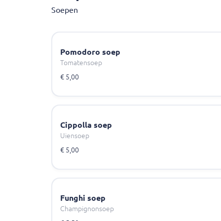
Soepen
Pomodoro soep
Tomatensoep
€ 5,00
Cippolla soep
Uiensoep
€ 5,00
Funghi soep
Champignonsoep