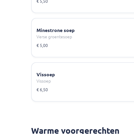
€ 5,50
Minestrone soep
Verse groentesoep
€ 5,00
Vissoep
Vissoep
€ 6,50
Warme voorgerechten