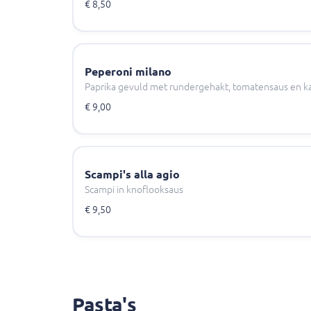
€ 8,50
Peperoni milano
Paprika gevuld met rundergehakt, tomatensaus en ka
€ 9,00
Scampi's alla agio
Scampi in knoflooksaus
€ 9,50
Pasta's