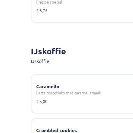
Frappé special
€ 5,75
IJskoffie
IJskoffie
Caramello
Latte macchiato met caramel smaak.
€ 5,00
Crumbled cookies