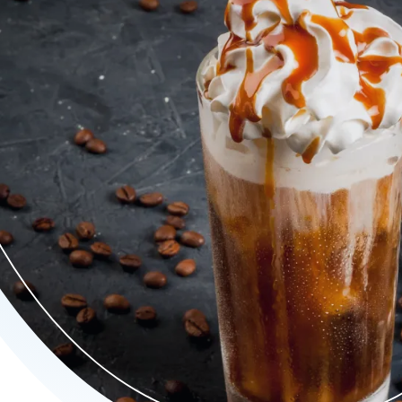
ls, en verfrissende bubble tea. Ontdek onze kleurrijke donuts, 