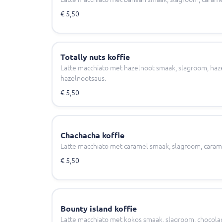
€ 5,50
Totally nuts koffie
Latte macchiato met hazelnoot smaak, slagroom, ha
hazelnootsaus.
€ 5,50
Chachacha koffie
Latte macchiato met caramel smaak, slagroom, caram
€ 5,50
Bounty island koffie
Latte macchiato met kokos smaak, slagroom, chocola