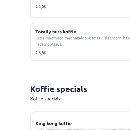
€ 5,50
Totally nuts koffie
Latte macchiato met hazelnoot smaak, slagroom, ha
hazelnootsaus.
€ 5,50
Koffie specials
Koffie specials
King kong koffie
Latte macchiato met banaan smaak, slagroom, carame