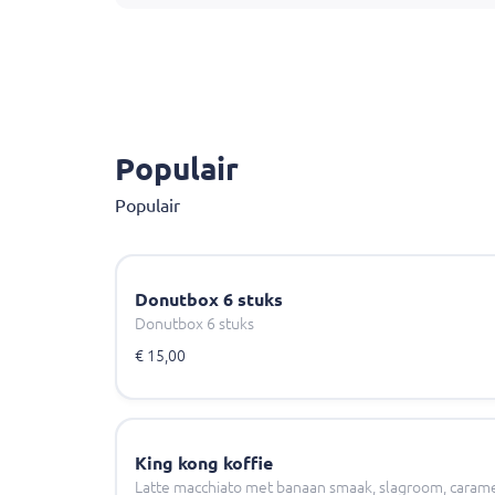
Populair
Populair
Donutbox 6 stuks
Donutbox 6 stuks
€ 15,00
King kong koffie
Latte macchiato met banaan smaak, slagroom, carame