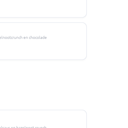
zelnootcrunch en chocolade
lsaus en hazelnoot crunch.