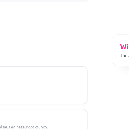
Wi
Jouw
lsaus en hazelnoot crunch.