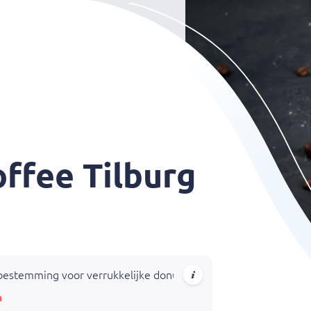
ffee Tilburg
temming voor verrukkelijke donuts, warme dranken, koffiespecia
n