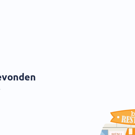
gevonden
?