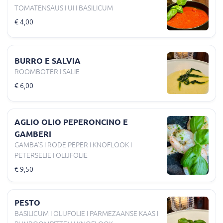
TOMATENSAUS I UI I BASILICUM
€ 4,00
BURRO E SALVIA
ROOMBOTER I SALIE
€ 6,00
AGLIO OLIO PEPERONCINO E
GAMBERI
GAMBA'S I RODE PEPER I KNOFLOOK I
PETERSELIE I OLIJFOLIE
€ 9,50
PESTO
BASILICUM I OLIJFOLIE I PARMEZAANSE KAAS I