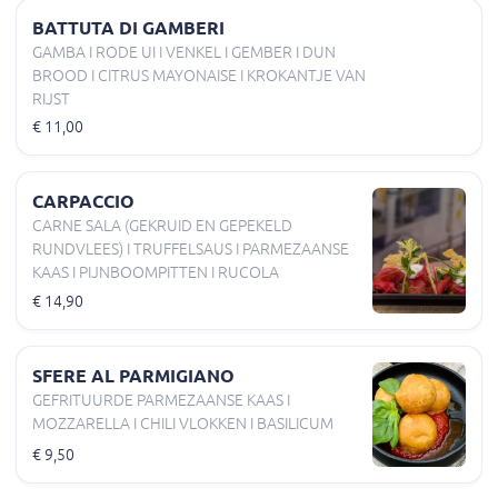
BATTUTA DI GAMBERI
GAMBA I RODE UI I VENKEL I GEMBER I DUN
BROOD I CITRUS MAYONAISE I KROKANTJE VAN
RIJST
€ 11,00
CARPACCIO
CARNE SALA (GEKRUID EN GEPEKELD
RUNDVLEES) I TRUFFELSAUS I PARMEZAANSE
KAAS I PIJNBOOMPITTEN I RUCOLA
€ 14,90
SFERE AL PARMIGIANO
GEFRITUURDE PARMEZAANSE KAAS I
MOZZARELLA I CHILI VLOKKEN I BASILICUM
€ 9,50