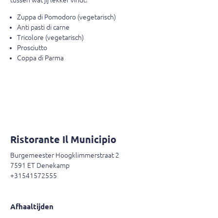
tussen wat jij lekker vindt!
Zuppa di Pomodoro (vegetarisch)
Anti pasti di carne
Tricolore (vegetarisch)
Prosciutto
Coppa di Parma
Ristorante Il Municipio
Burgemeester Hoogklimmerstraat 2
7591 ET Denekamp
+31541572555
Afhaaltijden