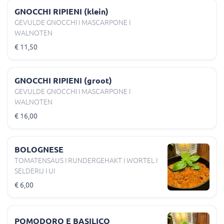
GNOCCHI RIPIENI (klein)
GEVULDE GNOCCHI I MASCARPONE I
WALNOTEN
€ 11,50
GNOCCHI RIPIENI (groot)
GEVULDE GNOCCHI I MASCARPONE I
WALNOTEN
€ 16,00
BOLOGNESE
TOMATENSAUS I RUNDERGEHAKT I WORTEL I
SELDERIJ I UI
€ 6,00
POMODORO E BASILICO