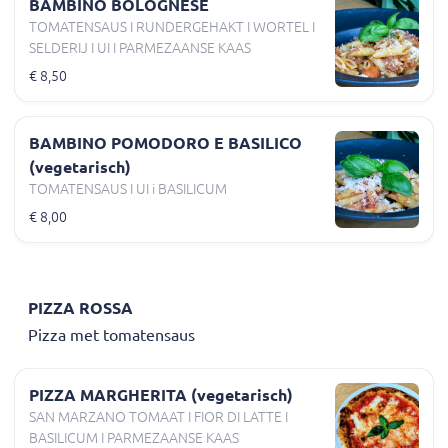
BAMBINO BOLOGNESE
TOMATENSAUS I RUNDERGEHAKT I WORTEL I
SELDERIJ I UI I PARMEZAANSE KAAS
€ 8,50
BAMBINO POMODORO E BASILICO
(vegetarisch)
TOMATENSAUS I UI i BASILICUM
€ 8,00
PIZZA ROSSA
Pizza met tomatensaus
PIZZA MARGHERITA (vegetarisch)
SAN MARZANO TOMAAT I FIOR DI LATTE I
BASILICUM I PARMEZAANSE KAAS