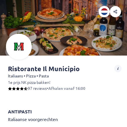
Ristorante Il Municipio
Italiaans • Pizza • Pasta
1e prijs NK pizza bakken!
Sushi & Italiaans:
97 reviews
https://www.bistroo.nl/l/WTHDR
•
Afhalen vanaf 16:00
(don. t/m zon.)
ANTIPASTI
Italiaanse voorgerechten