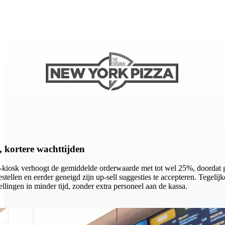
 kortere wachttijden
e-kiosk verhoogt de gemiddelde orderwaarde met tot wel 25%, doordat g
tellen en eerder geneigd zijn up-sell suggesties te accepteren. Tegelijke
llingen in minder tijd, zonder extra personeel aan de kassa.
roo pakketten