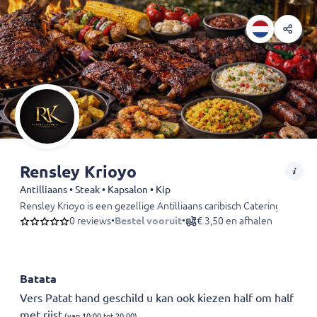
Rensley Krioyo
Antilliaans • Steak • Kapsalon • Kip
Rensley Krioyo is een gezellige Antilliaans caribisch Catering bedrij
0 reviews
•
Bestel vooruit
•
€ 3,50 en afhalen
Batata
Vers Patat hand geschild u kan ook kiezen half om half
met rijst
(van 10:00 tot 20:00)