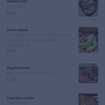
Salade Geit
Salade Geit
€ 7,00
Zalm salade
Zalm salade: komkommer, tomaat, gerookte
zalm, kappertjes, ui, olijven, avocado
cocktaildressing
€ 7,00
Yoghurtbowl
Yoghurtbowl Fresh Fruit, granola
€ 7,00
Caprese salade
Caprese salade