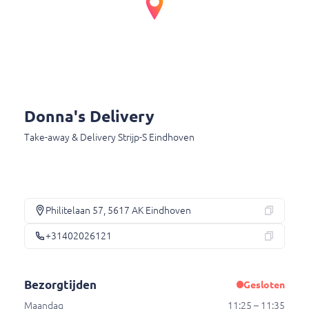
Philitelaan 57
5617 AK Eindhoven
+31402026121
Bezorgtijden
Donna's Delivery
Maandag
11:25 – 11:35
Take-away & Delivery Strijp-S Eindhoven
Dinsdag
11:25 – 11:35
Woensdag
11:25 – 11:35
Donderdag
11:25 – 11:35
Vrijdag
11:25 – 11:35
Zaterdag
Gesloten
Philitelaan 57, 5617 AK Eindhoven
Zondag
Gesloten
+31402026121
Bezorgtijden
Gesloten
Maandag
11:25 – 11:35