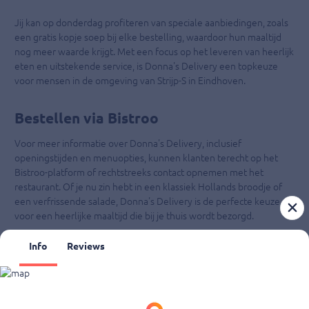
Jij kan op donderdag profiteren van speciale aanbiedingen, zoals
een gratis kopje soep bij elke bestelling, waardoor hun maaltijd
nog meer waarde krijgt. Met een focus op het leveren van heerlijk
eten en uitstekende service, is Donna's Delivery een topkeuze
voor mensen in de omgeving van Strijp-S in Eindhoven.
Bestellen via Bistroo
Voor meer informatie over Donna's Delivery, inclusief
openingstijden en menuopties, kunnen klanten terecht op het
Bistroo-platform of rechtstreeks contact opnemen met het
restaurant. Of je nu zin ​​hebt in een klassiek Hollands broodje of
een verfrissende salade, Donna's Delivery is de perfecte keuze
voor een heerlijke maaltijd die bij je thuis wordt bezorgd.
Info
Reviews
Donna's Delivery