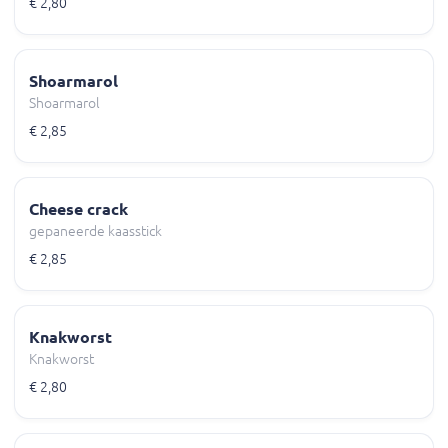
€ 2,80
Shoarmarol
Shoarmarol
€ 2,85
Cheese crack
gepaneerde kaasstick
€ 2,85
Knakworst
Knakworst
€ 2,80