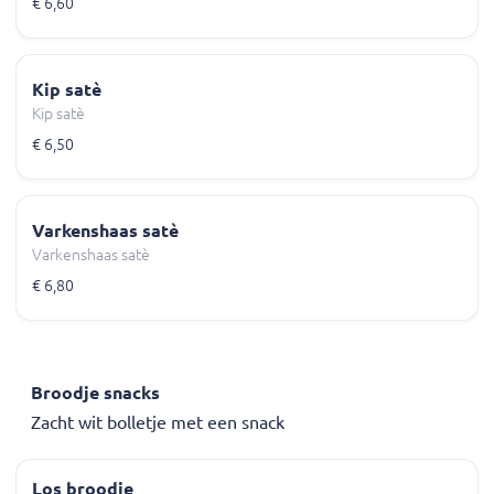
€ 6,60
Kip satè
Kip satè
€ 6,50
Varkenshaas satè
Varkenshaas satè
€ 6,80
Broodje snacks
Zacht wit bolletje met een snack
Los broodje