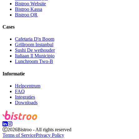
Bistroo Website
Bistroo Kassa
Bistroo QR
Cases
Cafetaria D'n Boom
Grillroom Instanbul
Sushi De wethouder
Italiaan Il Municipio
Lunchroom Two-B
Informatie
Helpcentrum
FAQ
Integraties
Downloads
2026
Bistroo - All rights reserved
Terms of Service
Privacy Policy