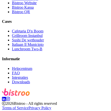
Bistroo Website
Bistroo Kassa
Bistroo QR
Cases
Cafetaria D'n Boom
Grillroom Instanbul
Sushi De wethouder
Italiaan Il Municipio
Lunchroom Two-B
Informatie
Helpcentrum
FAQ
Integraties
Downloads
2026
Bistroo - All rights reserved
Terms of Service
Privacy Policy