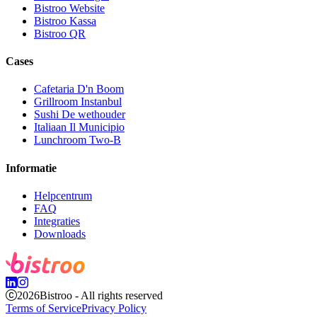
Bistroo Website
Bistroo Kassa
Bistroo QR
Cases
Cafetaria D'n Boom
Grillroom Instanbul
Sushi De wethouder
Italiaan Il Municipio
Lunchroom Two-B
Informatie
Helpcentrum
FAQ
Integraties
Downloads
2026
Bistroo - All rights reserved
Terms of Service
Privacy Policy